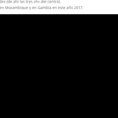
s (de ahí las tres «h» del centro).
d en Mozambique y en Gambia en este año 2017.