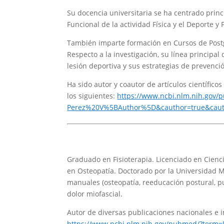
Su docencia universitaria se ha centrado prin
Funcional de la actividad Física y el Deporte y 
También imparte formación en Cursos de Postg
Respecto a la investigación, su línea principal
lesión deportiva y sus estrategias de prevenci
Ha sido autor y coautor de artículos científico
los siguientes:
https://www.ncbi.nlm.nih.gov
Perez%20V%5BAuthor%5D&cauthor=true&caut
Graduado en Fisioterapia. Licenciado en Cienc
en Osteopatía. Doctorado por la Universidad M
manuales (osteopatía, reeducación postural, p
dolor miofascial.
Autor de diversas publicaciones nacionales e 
https://www.ncbi.nlm.nih.gov/pubmed/?term=