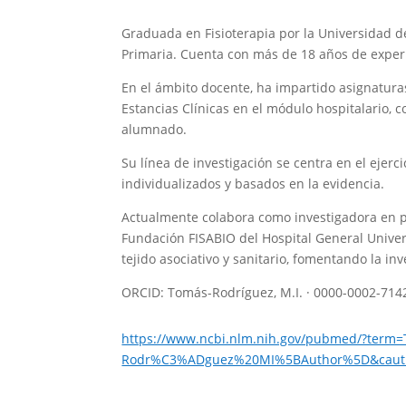
Graduada en Fisioterapia por la Universidad d
Primaria. Cuenta con más de 18 años de experie
En el ámbito docente, ha impartido asignaturas 
Estancias Clínicas en el módulo hospitalario, 
alumnado.
Su línea de investigación se centra en el ejer
individualizados y basados en la evidencia.
Actualmente colabora como investigadora en p
Fundación FISABIO del Hospital General Univer
tejido asociativo y sanitario, fomentando la inv
ORCID: Tomás-Rodríguez, M.I. · 0000-0002-714
https://www.ncbi.nlm.nih.gov/pubmed/?ter
Rodr%C3%ADguez%20MI%5BAuthor%5D&cauth