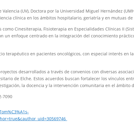
e Valencia (UV), Doctora por la Universidad Miguel Hernández (UMH
ncia clínica en los ámbitos hospitalario, geriatría y en mutuas de
como Cinesiterapia, Fisioterapia en Especialidades Clínicas II (Sis
con un enfoque centrado en la integración del conocimiento práctico
cicio terapéutico en pacientes oncológicos, con especial interés e
royectos desarrollados a través de convenios con diversas asocia
sitario de Elche. Estos acuerdos buscan fortalecer los vínculos en
estigación, la docencia y la intervención comunitaria en el ámbito de
2-7090
m=Tom%C3%A1s-
or=true&cauthor_uid=30569746