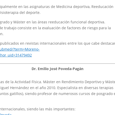
cipalmente en las asignaturas de Medicina deportiva, Reeducación
Fisioterapia del deporte.
rado y Máster en las áreas reeducación funcional deportiva.
 de trabajo consiste en la evaluación de factores de riesgo para la
ón.
s publicados en revistas internacionales entre los que cabe destaca
/pubmed/?term=Moreno-
hor_uid=31479492
Dr. Emilio José Poveda-Pagán
ias de la Actividad Física. Máster en Rendimiento Deportivo y Mást
iguel Hernández en el año 2010. Especialista en diversas terapias
untos gatillos), siendo profesor de numerosos cursos de posgrado 
internacionales, siendo las más importantes:
Poveda-