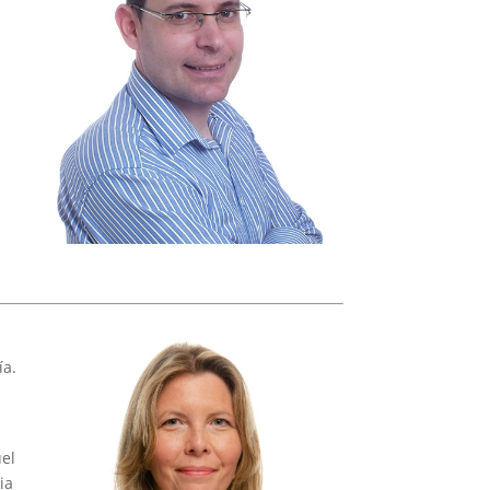
ía.
M
uel
ia