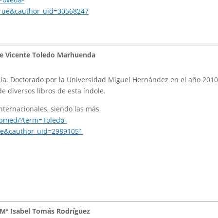
ue&cauthor_uid=30568247
se Vicente Toledo Marhuenda
gía. Doctorado por la Universidad Miguel Hernández en el año 2010
de diversos libros de esta índole.
nternacionales, siendo las más
ubmed/?term=Toledo-
e&cauthor_uid=29891051
 Mª Isabel Tomás Rodríguez