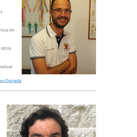
as
ncia en
 otros
evaluar
no-Quijada