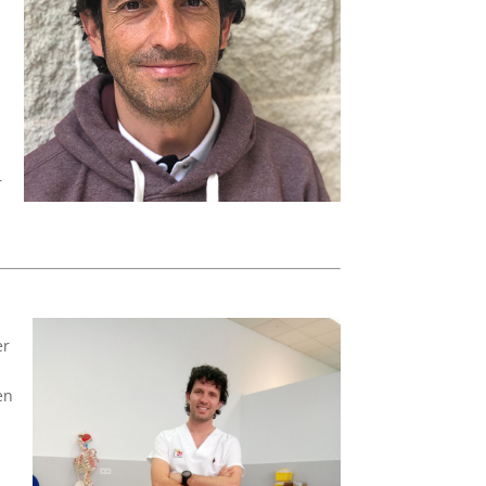
r
er
en