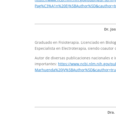
Pag%C3%A1n%20EJ%5BAuthor%5D&cauthor=tr
Dr. Jo
Graduado en Fisioterapia. Licenciado en Biolo
Especialista en Electroterapia, siendo coautor 
Autor de diversas publicaciones nacionales e i
importantes:
https://www.ncbi.nlm.nih.gov/p
Marhuenda%20JV%5BAuthor%5D&cauthor=tru
Dra.