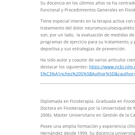
Su docencia en los últimos años se ha centrado
Funcional y Procedimientos Generales en Fisiot
Tiene especial interés en la terapia activa con e
tratamiento del dolor neuromusculoesquelético.
son, por un lado, la evaluación de medidas de 
programas de ejercicio para su tratamiento, y p
deportiva y sus estrategias de prevención.
Ha sido autor y coautor de varios artículos cie
destacar los siguientes:
https://www.ncbi.nl
S%C3%A1nchez%20S%5BAuthor%5D&cauthor=t
Diplomada en Fisioterapia. Graduada en Fisiote
Doctora en Fisioterapia por la Universidad de M
2006). Máster Universitario en Gestión de la C
Posee una amplia formación y experiencia clíni
Hernández desde 1999. Su docencia universitar