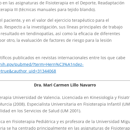
 en las asignaturas de Fisioterapia en el Deporte, Readaptación
erapia III (técnicas manuales para tejido blando).
l paciente, y en el valor del ejercicio terapéutico para el
 Respecto a la investigación, sus líneas principales de trabajo
resultado en tendinopatías, así como la eficacia de diferentes
or otro, la evaluación de factores de riesgo para la lesión
ntíficos publicados en revistas internacionales entre los que cabe
m.nih.gov/pubmed/?term=Hern%C3%A1ndez-
rue&cauthor_uid=31344068
Dra. Mari Carmen Lillo Navarro
rapia Universidad de Valencia. Licenciada en Kinesiología y Fisiatr
urcia (2008). Especialista Universitaria en Fisioterapia Infantil (U
alidad en los Servicios de Salud (UM 2001).
ca en Fisioterapia Pediátrica y es profesora de la Universidad Mig
ia se ha centrado principalmente en las asignaturas de Fisioterap