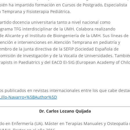
mbién ha impartido formación en Cursos de Postgrado, Especialista
n Temprana y Fisioterapia Pediátrica.
tido docencia universitaria tanto a nivel nacional como
ograma TFG interdisciplinar de la UMH. Colabora realizando
de Alicante y el Instituto de Bioingeniería de la UMH. Sus líneas de
evención e intervenciones en Atención Temprana en pediatría y
embro de la junta directiva de la SEFIP (Sociedad Española de
 Comisión de Investigación y de la Vocalía de Universidades. Tamb
rapists in Paediatrics y del EACD EI-SIG (European Academy of Child
cos publicados en revistas internacionales entre los que cabe destac
=Lillo-Navarro+%5BAuthor%5D
Dr. Carlos Lozano Quijada
do en Enfermería (UA). Máster en Terapias Manuales y Osteopatía