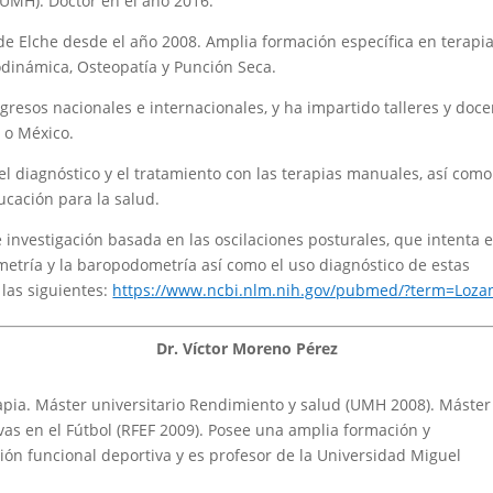
 (UMH). Doctor en el año 2016.
e Elche desde el año 2008. Amplia formación específica en terapi
dinámica, Osteopatía y Punción Seca.
resos nacionales e internacionales, y ha impartido talleres y doce
 o México.
l diagnóstico y el tratamiento con las terapias manuales, así como
ucación para la salud.
investigación basada en las oscilaciones posturales, que intenta 
ometría y la baropodometría así como el uso diagnóstico de estas
las siguientes:
https://www.ncbi.nlm.nih.gov/pubmed/?term=Loza
Dr. Víctor Moreno Pérez
rapia. Máster universitario Rendimiento y salud (UMH 2008). Máster
vas en el Fútbol (RFEF 2009). Posee una amplia formación y
ión funcional deportiva y es profesor de la Universidad Miguel